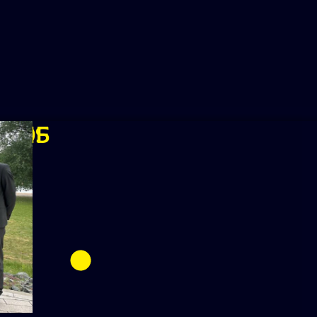
REIS
 OF
ING