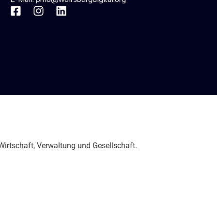
zentraler Baustein der Stadtentwicklung. Mit 
#WolfsburgDigital, die seit 2016 als Leitlinie d
Stadt das Ziel, den digitalen Wandel aktiv zu
gemeinsam mit Wirtschaft, Wissenschaft, V
Stadtgesellschaft. So entsteht Schritt für Schr
lebenswerter und zukunftsfähiger Standort,
wachsen und Innovationen ihren Platz finde
Wirtschaft, Verwaltung und Gesellschaft.