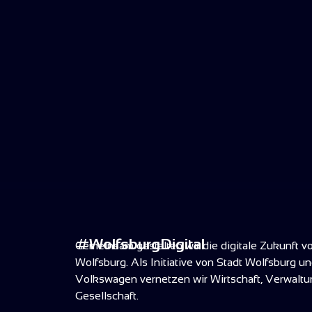
Volkswag
#WolfsburgDigital
Gemeinsam gestalten wir die digitale Zukunft v
weltweit f
Wolfsburg. Als Initiative von Stadt Wolfsburg u
den Wandel hin
Volkswagen vernetzen wir Wirtschaft, Verwalt
konsequent vor
Gesellschaft.
Innovation