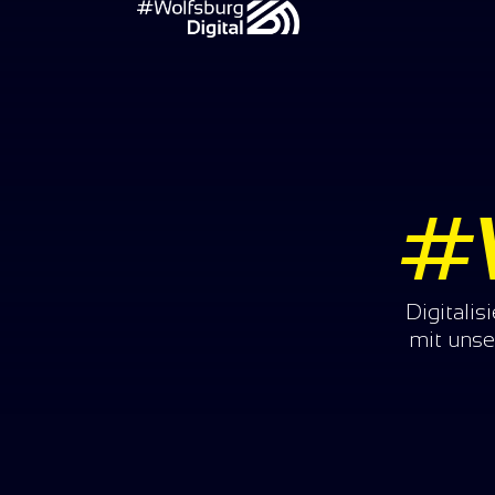
#W
Digitali
mit unse