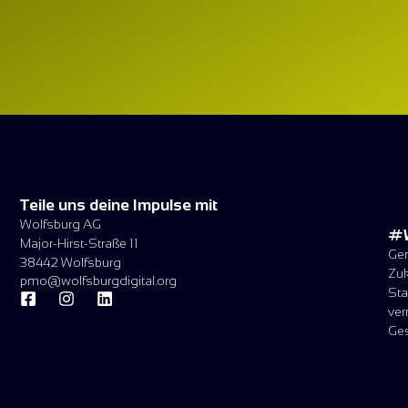
Teile uns deine Impulse mit
Wolfsburg AG
#W
Major-Hirst-Straße 11
Gem
38442 Wolfsburg
Zuk
pmo@wolfsburgdigital.org
Sta
ver
Ges